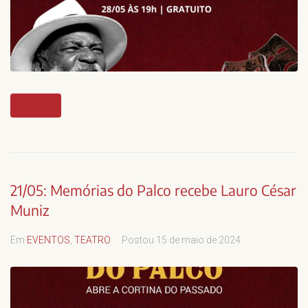
MAIS
21/05: Memórias do Palco recebe Lauro César
Muniz
Em
EVENTOS
,
TEATRO
Postou
15 de maio de 2024