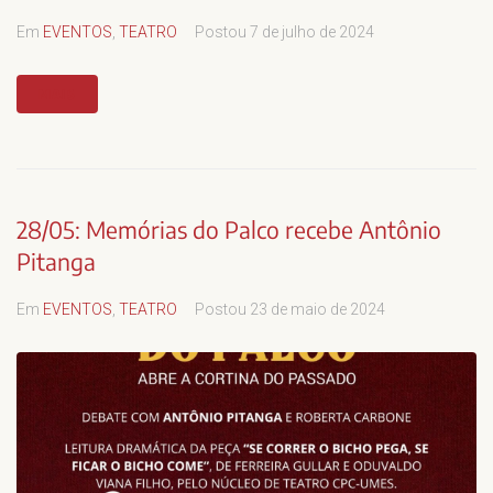
Em
EVENTOS
,
TEATRO
Postou
7 de julho de 2024
MAIS
28/05: Memórias do Palco recebe Antônio
Pitanga
Em
EVENTOS
,
TEATRO
Postou
23 de maio de 2024