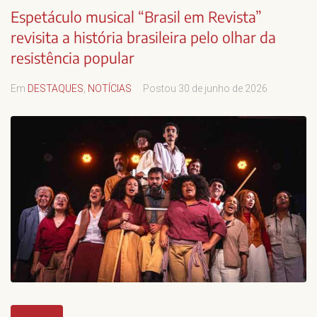
Espetáculo musical “Brasil em Revista”
revisita a história brasileira pelo olhar da
resistência popular
Em
DESTAQUES
,
NOTÍCIAS
Postou
30 de junho de 2026