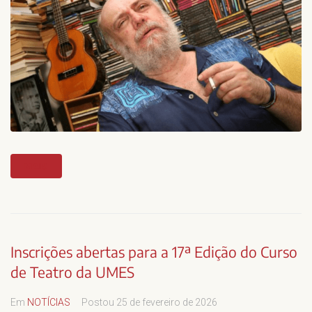
MAIS
Inscrições abertas para a 17ª Edição do Curso
de Teatro da UMES
Em
NOTÍCIAS
Postou
25 de fevereiro de 2026