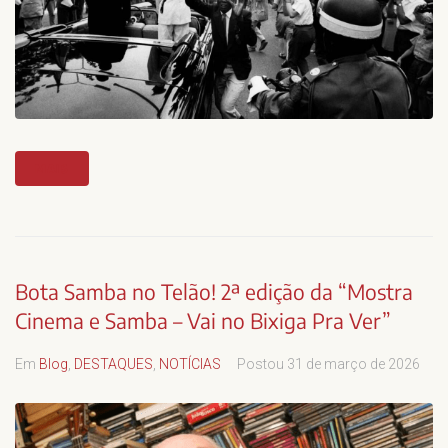
MAIS
Bota Samba no Telão! 2ª edição da “Mostra
Cinema e Samba – Vai no Bixiga Pra Ver”
Em
Blog
,
DESTAQUES
,
NOTÍCIAS
Postou
31 de março de 2026