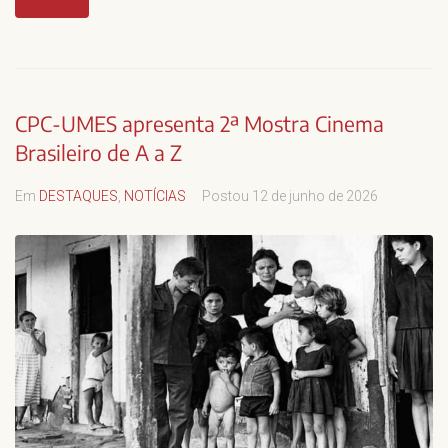
MAIS
CPC-UMES apresenta 2ª Mostra Cinema
Brasileiro de A a Z
Em
DESTAQUES
,
NOTÍCIAS
Postou
12 de junho de 2026