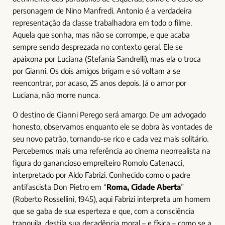
personagem de Nino Manfredi. Antonio é a verdadeira
representação da classe trabalhadora em todo o filme.
Aquela que sonha, mas não se corrompe, e que acaba
sempre sendo desprezada no contexto geral. Ele se
apaixona por Luciana (Stefania Sandrelli), mas ela o troca
por Gianni. Os dois amigos brigam e só voltam a se
reencontrar, por acaso, 25 anos depois. Já o amor por
Luciana, não morre nunca.
O destino de Gianni Perego será amargo. De um advogado
honesto, observamos enquanto ele se dobra às vontades de
seu novo patrão, tornando-se rico e cada vez mais solitário.
Percebemos mais uma referência ao cinema neorrealista na
figura do ganancioso empreiteiro Romolo Catenacci,
interpretado por Aldo Fabrizi. Conhecido como o padre
antifascista Don Pietro em “
Roma, Cidade Aberta
”
(Roberto Rossellini, 1945), aqui Fabrizi interpreta um homem
que se gaba de sua esperteza e que, com a consciência
tranquila, destila sua decadência moral – e física – como se a