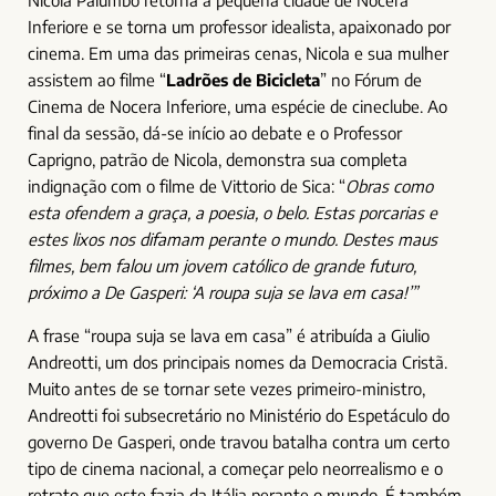
Inferiore e se torna um professor idealista, apaixonado por
cinema. Em uma das primeiras cenas, Nicola e sua mulher
assistem ao filme “
Ladrões de Bicicleta
” no Fórum de
Cinema de Nocera Inferiore, uma espécie de cineclube. Ao
final da sessão, dá-se início ao debate e o Professor
Caprigno, patrão de Nicola, demonstra sua completa
indignação com o filme de Vittorio de Sica: “
Obras como
esta ofendem a graça, a poesia, o belo. Estas porcarias e
estes lixos nos difamam perante o mundo. Destes maus
filmes, bem falou um jovem católico de grande futuro,
próximo a De Gasperi: ‘A roupa suja se lava em casa!’”
A frase “roupa suja se lava em casa” é atribuída a Giulio
Andreotti, um dos principais nomes da Democracia Cristã.
Muito antes de se tornar sete vezes primeiro-ministro,
Andreotti foi subsecretário no Ministério do Espetáculo do
governo De Gasperi, onde travou batalha contra um certo
tipo de cinema nacional, a começar pelo neorrealismo e o
retrato que este fazia da Itália perante o mundo. É também