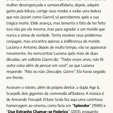
mulher desengonçada e semianalfabeta, depois, adquire
gosto pela leitura, corrige seus modos e exibe uma beleza
que nós (assim como Gianni) só percebemos após a sua
trágica morte. Elide avança, mas lamenta o fato de ter feito
isso não por ela mesma, mas para agradar a um marido que
nunca a amou de verdade. Tenta resolver seus problemas
conjugais, mas encontra apenas a indiferença do marido.
Luciana e Antonio, depois de muito tempo, vão se apaixonar
novamente. Ao reencontrar Luciana após mais de duas
décadas, um solitário Gianni diz:
“Todos esses anos, não fiz
outra coisa além de pensar em você”
, ao que Luciana
responde:
“Mas eu não. Desculpe, Gianni”
. Ela havia seguido
em frente.
Assinam o roteiro, além do próprio diretor, a dupla Age &
Scarpelli, dois gigantes da
commedia all’italiana
. A música é
de Armando Trovajoli. Ettore Scola faz aqui uma carinhosa
homenagem ao cinema, como faria em “
Splendor
” (1989) e
“
Que Estranho Chamar-se Federico
” (2013), enquanto