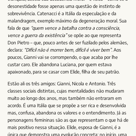
desonestidade fosse apenas uma questão de instinto de
sobrevivência. Catenacci é a Itália da especulação e da
malandragem, exemplo máximo da degeneração moral. Sua
fala de que
“quem vence a batalha contra a consciência,
vence a guerra da existência”
se opõe ao que representa
Don Pietro – que, pouco antes de ser fuzilado pelos alemães,
declara:
“Difícil não é morrer bem, difícil é viver bem”
. Aos
poucos, Gianni vai se corrompendo, o que acaba por lhe
custar caro. Ele abandona Luciana, por quem estava
apaixonado, para se casar com Elide, filha de seu patrão.
Estão ali os três amigos: Gianni, Nicola e Antonio. Três
classes sociais distintas, cujas mentalidades não mudaram
muito ao longo dos anos, mas também não entraram em
acordo. É uma Itália que se propõe a ser rica e desenvolvida
mas, confusa, abandona os valores e o entendimento. Já as
personagens femininas são as que representam o que há de
mais positivo nessa situação. Elide, esposa de Gianni, é a
única que demonstra uma evolução concreta: no início, uma