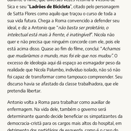
Sica e seu “
Ladrões de Bicicleta
”, citado pelo personagem
de Satta Flores como aquilo que traçou o curso de toda a
sua vida futura. Chega a Roma convencido a defender seu
ideal, e diz a Antonio que “
não basta ser proletário, o
intelectual está mais à frente, é inatingível!
”. Nicola não
quer e não precisa que ninguém concorde com ele, pois ele
está acima disso. Quase ao fim do filme, conclui: “
Achamos
que mudaríamos o mundo, mas foi ele que nos mudou”.
O
excesso de ideologia aqui dá espaço ao esmagador peso da
realidade que Nicola Palumbo, indivíduo isolado, não só não
foi capaz de transformar como tampouco compreender. Seu
discurso havia se afastado da classe trabalhadora, que ele
pretendia libertar.
Antonio volta a Roma para trabalhar como auxiliar de
enfermagem. Na vida dele, também o governo será
determinante quando decide beneficiar os simpatizantes da
democracia-cristã para os cargos mais altos do hospital, em
detrimento dos partidários de esquerda, como é o caso do