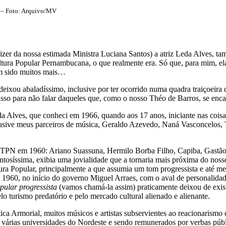
e – Foto: Arquivo/MV
zer da nossa estimada Ministra Luciana Santos) a atriz Leda Alves, tam
ura Popular Pernambucana, o que realmente era. Só que, para mim, el
sem sido muitos mais…
xou abaladíssimo, inclusive por ter ocorrido numa quadra traiçoeira
sso para não falar daqueles que, como o nosso Théo de Barros, se enca
da Alves, que conheci em 1966, quando aos 17 anos, iniciante nas coisa
nclusive meus parceiros de música, Geraldo Azevedo, Naná Vasconcelos, T
N em 1960: Ariano Suassuna, Hermilo Borba Filho, Capiba, Gastão d
lentosíssima, exibia uma jovialidade que a tornaria mais próxima do no
a Popular, principalmente a que assumia um tom progressista e até mes
960, no início do governo Miguel Arraes, com o aval de personalidade
pular progressista
(vamos chamá-la assim) praticamente deixou de exis
pelo turismo predatório e pelo mercado cultural alienado e alienante.
ica Armorial, muitos músicos e artistas subservientes ao reacionarismo 
s em várias universidades do Nordeste e sendo remunerados por verbas 