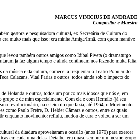
MARCUS VINICIUS DE ANDRADE
Compositor e Maestro
bém gestora e pesquisadora cultural, ex-Secretária de Cultura do
a era muito mais que isso: era minha Amiga/Irmã, com quem mantive
 que levou também outros amigos como Idibal Piveta (o dramaturgo
ntaram já faz algum tempo e ainda continuam nos fazendo muita falta.
s da música e da cultura, comecei a frequentar o Teatro Popular do
eca Calazans, Vital Farias e outros, todos ainda sob o impacto do
e Holanda e outros, todos um pouco mais idosos que nós e, em
sso grupo e de mim especialmente. Com ela e com Hermilo (já seu
mo revolucionário, na esteira do que fazia, até 1964, o Movimento
s como Paulo Freire, D. Helder Câmara e outros, entre os quais
tir enquanto movimento: refluiu, mudou de cara e voltou a ser um
cultural da ditadura aproveitaram a ocasião (anos 1970) para exercer
públicas em cada uma delas. Detalhe: era quase sempre um mesmo grupo