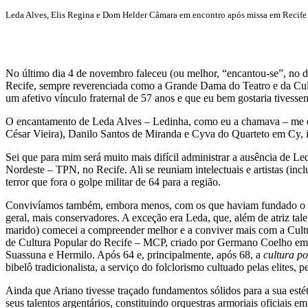
Leda Alves, Elis Regina e Dom Helder Câmara em encontro após missa em Recif
No último dia 4 de novembro faleceu (ou melhor, “encantou-se”, no di
Recife, sempre reverenciada como a Grande Dama do Teatro e da Cult
um afetivo vínculo fraternal de 57 anos e que eu bem gostaria tives
O encantamento de Leda Alves – Ledinha, como eu a chamava – me dei
César Vieira), Danilo Santos de Miranda e Cyva do Quarteto em Cy, i
Sei que para mim será muito mais difícil administrar a ausência de Le
Nordeste – TPN, no Recife. Ali se reuniam intelectuais e artistas (i
terror que fora o golpe militar de 64 para a região.
Convivíamos também, embora menos, com os que haviam fundado o TP
geral, mais conservadores. A exceção era Leda, que, além de atriz ta
marido) comecei a compreender melhor e a conviver mais com a Cultur
de Cultura Popular do Recife – MCP, criado por Germano Coelho em 1
Suassuna e Hermilo. Após 64 e, principalmente, após 68, a
cultura po
bibelô tradicionalista, a serviço do folclorismo cultuado pelas elites, 
Ainda que Ariano tivesse traçado fundamentos sólidos para a sua estét
seus talentos argentários, constituindo orquestras armoriais oficiai