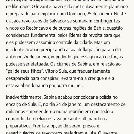
de liberdade. O levante havia sido meticulosamente planejado
e preparado para explodir num Domingo, 25 de janeiro. Neste
dia, aos revoltosos de Salvador se somariam contingentes
vindos do Recôncavo e de outras regiões da Bahia, questão
considerada fundamental pelos líderes da revolta para que
eles pudessem assumir o controle da cidade. Mas um
incidente acabou precipitando a sua deflagração para o dia
anterior, 24 de janeiro, impedindo que essa junção de forças
pudesse ser efetuada. Os ciúmes de Sabina, em relação ao
“pai de seus filhos”, Vitório Sule, que frequentemente
desaparecia para conspirar, levaram-na a crer que ele a
estava abandonando por outra mulher.
Inadvertidamente, Sabina acabou por colocar a polícia no
encalço de Sule. E, no dia 24 de janeiro, um destacamento de
milicianos surpreendeu-o numa reunião em que todo o
comando da rebelião estava presente ultimando os
preparativos. Frente à opção de serem presos e
desarticulados, os revoltosos preferiram a luta. O levante