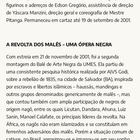
figurinos e adereços de Edson Gregório, assistência de direção
de Yáscara Manzini, direção geral e coreografia de Mestre
Pitanga. Permaneceu em cartaz até 19 de setembro de 2001.
A REVOLTA DOS MALÊS – UMA ÓPERA NEGRA
Com estreia em 21 de novembro de 2001, foi a segunda
montagem do Balé de Arte Negra da UMES. Ela partiu de
uma consistente pesquisa histórica realizada por AJVS Godi,
sobre a rebelião de 1835, na cidade de Salvador (BA), inspirada
por escravos e libertos islâmicos – haussás, mandingas e
outros grupos denominados genericamente de malês –, mas
que contou também com ampla participação de negros de
origem nagô, entre os quais Licutan, Dandara, Ahuna, Luiz
Sanin, Manoel Calafate, os principais líderes da revolta. Na
África, os nagôs não eram islamizados e se constituíam em
ferrenhos adversários dos malês. Porém a situação comum de
cativos, no Brasil, aproximou-os e irmanou-os em seu sonho