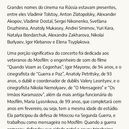
Grandes nomes do cinema na Rússia estavam presentes,
entre eles Vladimir Tolstoy, Anton Zlatopolsky, Alexander
Akopov, Vladimir Dostal, Sergei Nikonenko, Svetlana
Druzhinina, Anatoly Mukasey, Andrei Smirnov, Yuri Kara,
Natalya Bondarchuk, Alexandra Zakharova, Nikolai
Burlyaev, Igor Klebanov e Elena Tsyplakova.
Uma porção significativa do concerto foi dedicada aos
veteranos do Mosfilm: o engenheiro de som do filme
“Quando Voam as Cegonhas”, Igor Mayorov, de 94 anos, e o
cinegrafista de “Guerra e Paz”, Anatoly Petritsky, de 93
anos, o dublê e coordenador de dublês Valery Leontyev, e o
cinegrafista Nikolai Nemolyaev, de “O Mensageiro” e “Os
Irmãos Karamazov”, além da mais antiga funcionária do
Mosfilm, Maria Lyasnikova, de 99 anos, que completará cem
anos em fevereiro, ou seja, tem a mesma idade do estúdio.
Ela participou da defesa de Moscou na Segunda Guerra, e
trabalhou como mensageira no Mosfilm. Quando a guerra