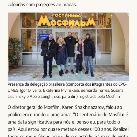
coloridas com projeções animadas.
Presença da delegação brasileira (composta dos integrantes do CPC-
UMES, Igor Oliveira, Ekaterina Pivinskaia, Bernardo Torres, Susana
Lischinsky e Apolo Longhi, esq. para dir.) registrada pelo Mosfilm
O diretor geral do Mosfilm, Karen Shakhnazarov, falou ao
público encerrando o programa: “O centenário do Mosfilm é
uma data significativa para nós e, penso eu, para todo o
país. Aqui estou por quase metade desses 100 anos. Realizei
todos os meus filmes aqui e dirijo o estúdio há mais de vinte