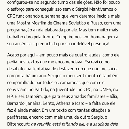
configurou-se no segundo turno das eleições. Não foi pouco
o esforço para conseguir isso sem o Sérgio! Mantivemos o
CPC funcionando e, semana que vem daremos início a mais
uma Mostra Mosfilm de Cinema Soviético e Russo, com uma
programação ainda elaborada por ele. Mas tem muito mais
trabalho duro pela frente. Cumpriremos, em homenagem à
sua ausência – preenchida por sua indelével presença!
Acabo por aqui – em pouco mais de quatro laudas, como ele
pedia nos textos que me encomendava. Escrevi como
desabafo, na tentativa de desfazer o nó que não me sai da
garganta há um ano. Sei que o meu sentimento é também
compartilhado por todos os camaradas que com ele
conviviam, no Partido, na Juventude, no CPC, na UMES, no
HP. E sei, também, que para seus amados familiares – Júlia,
Bernardo, Janaína, Bento, Athena e Ícaro – a falta que ele
faz é ainda maior. Em um texto com tantas citações e
paráfrases, encerro com mais uma, de outro Sérgio, o
Bittencourt:
na reunião está faltando ele, e a saudade dele