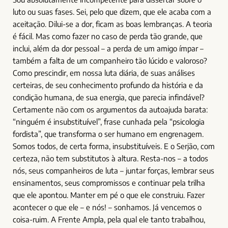
luto ou suas fases. Sei, pelo que dizem, que ele acaba com a
aceitação. Dilui-se a dor, ficam as boas lembranças. A teoria
é fácil. Mas como fazer no caso de perda tão grande, que
inclui, além da dor pessoal – a perda de um amigo ímpar –
também a falta de um companheiro tão lúcido e valoroso?
Como prescindir, em nossa luta diária, de suas análises
certeiras, de seu conhecimento profundo da história e da
condição humana, de sua energia, que parecia infindável?
Certamente não com os argumentos da autoajuda barata:
“ninguém é insubstituível”, frase cunhada pela “psicologia
fordista”, que transforma o ser humano em engrenagem.
Somos todos, de certa forma, insubstituíveis. E o Serjão, com
certeza, não tem substitutos à altura. Resta-nos – a todos
nós, seus companheiros de luta – juntar forças, lembrar seus
ensinamentos, seus compromissos e continuar pela trilha
que ele apontou. Manter em pé o que ele construiu. Fazer
acontecer o que ele – e nós! – sonhamos. Já vencemos o
coisa-ruim. A Frente Ampla, pela qual ele tanto trabalhou,