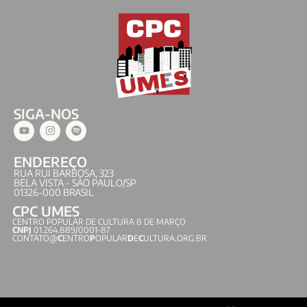
SIGA-NOS
ENDEREÇO
RUA RUI BARBOSA, 323
BELA VISTA - SÃO PAULO/SP
01326-000 BRASIL
CPC UMES
CENTRO POPULAR DE CULTURA 8 DE MARÇO
CNPJ
01.264.889/0001-87
CONTATO@
C
ENTRO
P
OPULAR
D
E
C
ULTURA.ORG.BR