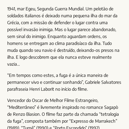
1941, mar Egeu, Segunda Guerra Mundial. Um pelotão de
soldados italianos é deixado numa pequena ilha do mar da
Grécia, com a missão de defender o lugar contra uma
possível invasão inimiga. Mas o lugar parece abandonado,
sem sinal do inimigo. Enquanto aguardam ordens, os
homens se entregam ao clima paradisíaco da ilha. Tudo
muda quando seu navio é destruído, deixando-os presos na
ilha. E logo descobrem que ela nunca esteve realmente
vazia…
“Em tempos como estes, a fuga é a única maneira de
permanecer vivo e continuar sonhando”, Gabriele Salvatores
parafraseia Henri Laborit no início do filme.
Vencedor do Oscar de Melhor Filme Estrangeiro,
“Mediterrâneo” é livremente inspirado no romance Sagapò
de Renzo Biasion. O filme faz parte da chamada “tetralogia
da fuga”, composta também por “Expresso de Marrakech”
(1989), “Turnê” (1990) e “Porto Escondido” (1992).