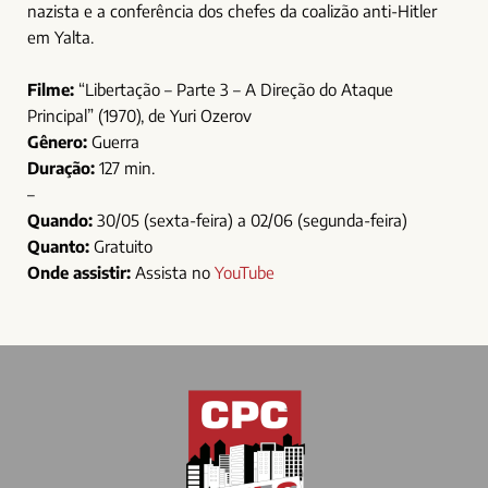
nazista e a conferência dos chefes da coalizão anti-Hitler
em Yalta.
Filme:
“Libertação – Parte 3 – A Direção do Ataque
Principal” (1970), de Yuri Ozerov
Gênero:
Guerra
Duração:
127 min.
–
Quando:
30/05 (sexta-feira) a 02/06 (segunda-feira)
Quanto:
Gratuito
Onde assistir:
Assista no
YouTube