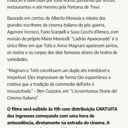
malucas e divertidas por toda Roma, passando por festas,
restaurantes e até mesmo pela Fontana de Trevi.
Baseado em contos de Alberto Moravia e roteiro dos
grandes escritores do cinema italiano do pós-guerra,
Agenore Incrocci, Furio Scarpelli e Suso Cecchi d’Amico, com
revisão do próprio Mario Monicelli. “Ladrão Apaixonado” é o
único filme em que Totò e Anna Magnani aparecem juntos,
os rostos e os corpos dos dois famosos atores do teatro de
variedades.
“Magnani e Totò constituem um duplo ato inimitável e
irrepetível. Eles improvisam de forma tão espontânea e
criativa que a tradição da commedia dell’arte é
ressuscitada.” – Ben Gazzara, em “L’avventurosa Storia del
Cinema Italiano”
O filme será exibido às 19h com distribuição GRATUITA
dos ingressos começando com uma hora de
antecedência, diretamente na entrada do cinema. A