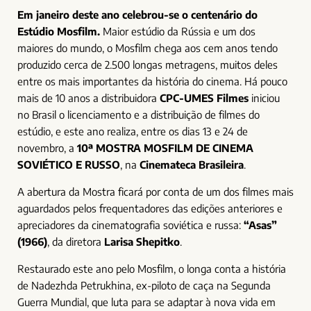
Em janeiro deste ano celebrou-se o centenário do
Estúdio Mosfilm.
Maior estúdio da Rússia e um dos
maiores do mundo, o Mosfilm chega aos cem anos tendo
produzido cerca de 2.500 longas metragens, muitos deles
entre os mais importantes da história do cinema. Há pouco
mais de 10 anos a distribuidora
CPC-UMES Filmes
iniciou
no Brasil o licenciamento e a distribuição de filmes do
estúdio, e este ano realiza, entre os dias 13 e 24 de
novembro, a
10ª MOSTRA MOSFILM DE CINEMA
SOVIÉTICO E RUSSO
, na
Cinemateca Brasileira
.
A abertura da Mostra ficará por conta de um dos filmes mais
aguardados pelos frequentadores das edições anteriores e
apreciadores da cinematografia soviética e russa:
“Asas”
(1966)
, da diretora
Larisa Shepitko
.
Restaurado este ano pelo Mosfilm, o longa conta a história
de Nadezhda Petrukhina, ex-piloto de caça na Segunda
Guerra Mundial, que luta para se adaptar à nova vida em