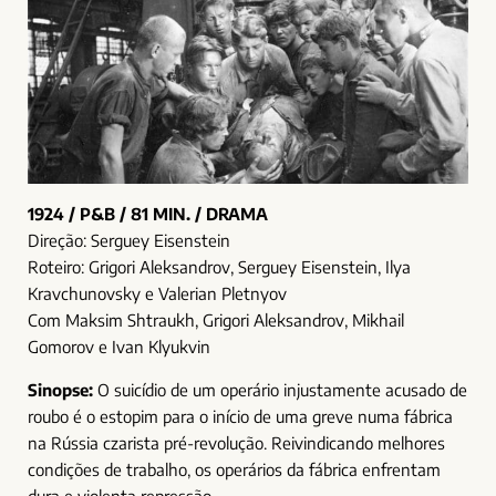
1924 / P&B / 81 MIN. / DRAMA
Direção: Serguey Eisenstein
Roteiro: Grigori Aleksandrov, Serguey Eisenstein, Ilya
Kravchunovsky e Valerian Pletnyov
Com Maksim Shtraukh, Grigori Aleksandrov, Mikhail
Gomorov e Ivan Klyukvin
Sinopse:
O suicídio de um operário injustamente acusado de
roubo é o estopim para o início de uma greve numa fábrica
na Rússia czarista pré-revolução. Reivindicando melhores
condições de trabalho, os operários da fábrica enfrentam
dura e violenta repressão.