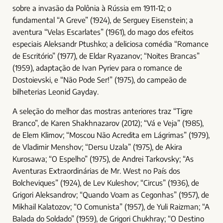
sobre a invasão da Polônia à Rússia em 1911-12; o
fundamental “A Greve” (1924), de Serguey Eisenstein; a
aventura “Velas Escarlates” (1961), do mago dos efeitos
especiais Aleksandr Ptushko; a deliciosa comédia “Romance
de Escritório” (1977), de Eldar Ryazanov; “Noites Brancas”
(1959), adaptação de Ivan Pyriev para o romance de
Dostoievski, e “Não Pode Ser!” (1975), do campeão de
bilheterias Leonid Gayday.
A seleção do melhor das mostras anteriores traz “Tigre
Branco”, de Karen Shakhnazarov (2012); “Vá e Veja” (1985),
de Elem Klimov; “Moscou Não Acredita em Lágrimas” (1979),
de Vladimir Menshov; “Dersu Uzala” (1975), de Akira
Kurosawa; “O Espelho” (1975), de Andrei Tarkovsky; “As
Aventuras Extraordinárias de Mr. West no País dos
Bolcheviques” (1924), de Lev Kuleshov; “Circus” (1936), de
Grigori Aleksandrov; “Quando Voam as Cegonhas” (1957), de
Mikhail Kalatozov; “O Comunista” (1957), de Yuli Raizman; “A
Balada do Soldado” (1959), de Grigori Chukhray; “O Destino